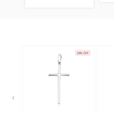
23
%
OFF
26
%
OFF