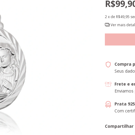
R$99,9
2
x de
R$49,95
se
Ver mais deta
Compra p
Seus dado
Frete e 
Enviamos 
Prata 92
Com certif
Compartilhar