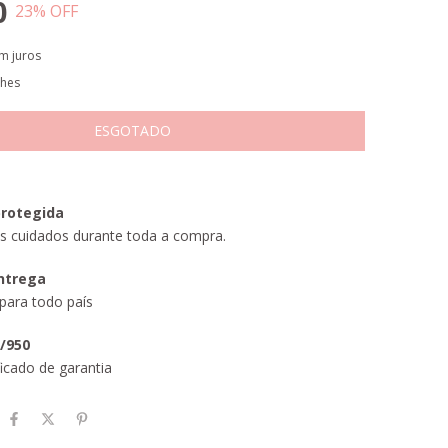
0
23
% OFF
m juros
lhes
rotegida
s cuidados durante toda a compra.
entrega
para todo país
5/950
icado de garantia