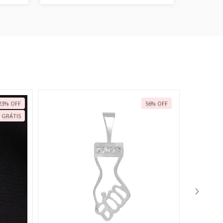
23
%
OFF
56
%
OFF
 GRÁTIS