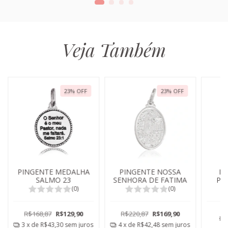
Veja Também
23
%
OFF
23
%
OFF
PINGENTE MEDALHA
PINGENTE NOSSA
PI
SALMO 23
SENHORA DE FATIMA
PA
(0)
(0)
R$168,87
R$129,90
R$220,87
R$169,90
R$
3
x de
R$43,30
sem juros
4
x de
R$42,48
sem juros