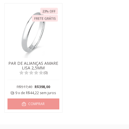
23
%
OFF
FRETE GRÁTIS
PAR DE ALIANÇAS AMARE
LISA 2,5MM
(0)
R$517,40
R$398,00
9
x de
R$44,22
sem juros
COMPRAR