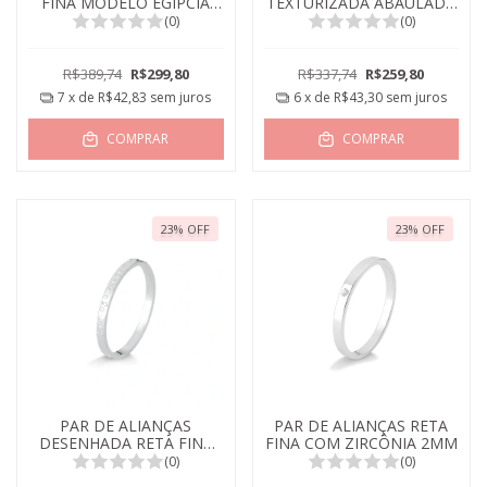
FINA MODELO EGÍPCIA
TEXTURIZADA ABAULADA
2MM
2MM
(0)
(0)
R$389,74
R$299,80
R$337,74
R$259,80
7
x de
R$42,83
sem juros
6
x de
R$43,30
sem juros
COMPRAR
COMPRAR
23
%
OFF
23
%
OFF
PAR DE ALIANÇAS
PAR DE ALIANÇAS RETA
DESENHADA RETA FINA
FINA COM ZIRCÔNIA 2MM
2MM
(0)
(0)