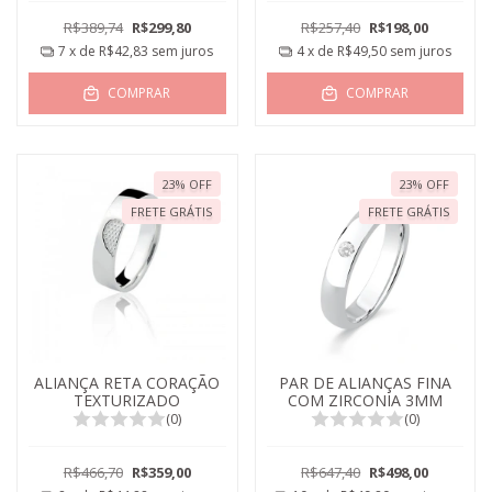
R$389,74
R$299,80
R$257,40
R$198,00
7
x de
R$42,83
sem juros
4
x de
R$49,50
sem juros
COMPRAR
COMPRAR
23
%
OFF
23
%
OFF
FRETE GRÁTIS
FRETE GRÁTIS
ALIANÇA RETA CORAÇÃO
PAR DE ALIANÇAS FINA
TEXTURIZADO
COM ZIRCONIA 3MM
(0)
(0)
R$466,70
R$359,00
R$647,40
R$498,00