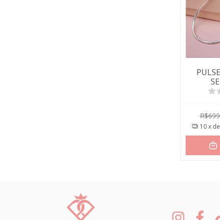
PULSE
S
R$699
10
x d