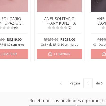
 SOLITARIO
ANEL SOLITARIO
ANEL
Y TOPAZIO SKY
TIFFANY KUNZITA
DAV
6MM
(0)
(0)
,00
R$219,00
R$299,00
R$219,00
R$64
R$43,80
sem juros
5
x de
R$43,80
sem juros
10
x 
COMPRAR
COMPRAR
Página
de 6
Receba nossas novidades e promoçõe