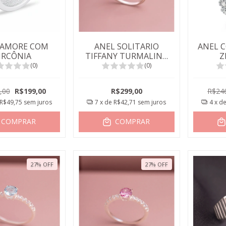
 AMORE COM
ANEL SOLITARIO
ANEL 
IRCÔNIA
TIFFANY TURMALINA
Z
PARAIBA 6MM
(0)
(0)
,00
R$199,00
R$299,00
R$24
R$49,75
sem juros
7
x de
R$42,71
sem juros
4
x d
COMPRAR
COMPRAR
27
%
OFF
27
%
OFF