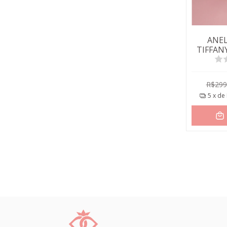
ANEL
TIFFAN
R$299
5
x de