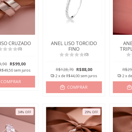
LISO CRUZADO
ANEL LISO TORCIDO
ANE
FINO
TRIP
(0)
Z
(0)
9,90
R$99,00
R$128,70
R$88,00
R$29
R$49,50
sem juros
2
x de
R$44,00
sem juros
2
x d
COMPRAR
COMPRAR
34
%
OFF
29
%
OFF