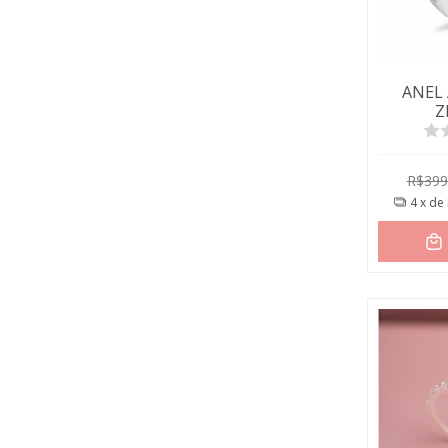
ANEL
Z
R$399
4
x de