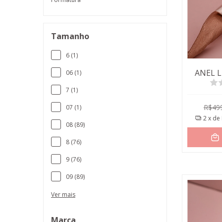
Tamanho
6 (1)
ANEL 
06 (1)
7 (1)
R$49
07 (1)
2
x de
08 (89)
8 (76)
9 (76)
09 (89)
Ver mais
Marca