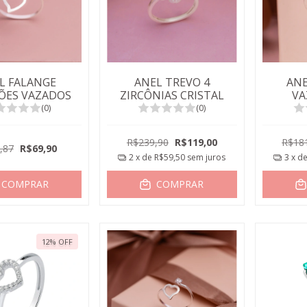
L FALANGE
ANEL TREVO 4
ANE
ÕES VAZADOS
ZIRCÔNIAS CRISTAL
VA
(0)
(0)
R$239,90
R$119,00
R$18
,87
R$69,90
2
x de
R$59,50
sem juros
3
x d
COMPRAR
COMPRAR
12
%
OFF