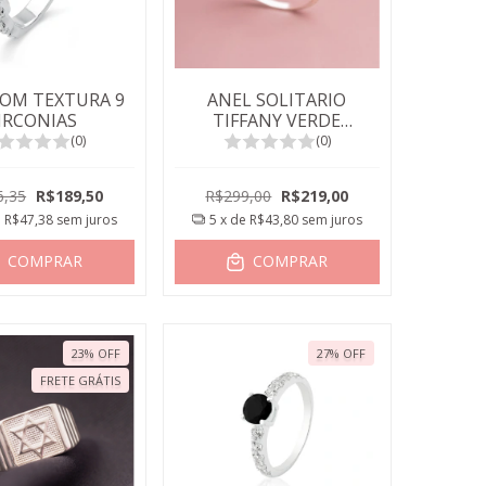
COM TEXTURA 9
ANEL SOLITARIO
IRCONIAS
TIFFANY VERDE
ESMERALDA
(0)
(0)
6,35
R$189,50
R$299,00
R$219,00
e
R$47,38
sem juros
5
x de
R$43,80
sem juros
COMPRAR
COMPRAR
23
%
OFF
27
%
OFF
FRETE GRÁTIS