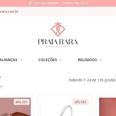
CUPOM PRIMEIRA COMPRA: PRATA10
rara.com.br
ALIANÇAS
COLEÇÕES
RELIGIOSO
s
Exibindo 1-24 de 135 produ
is
80
%
OFF
32
%
OFF