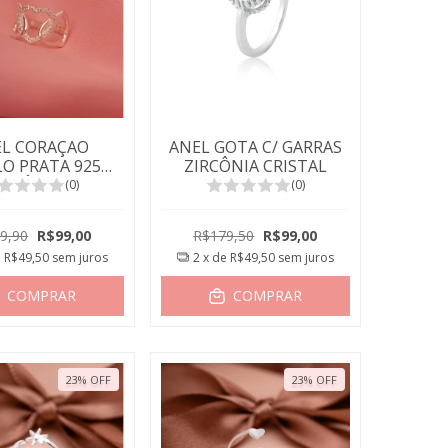
L CORAÇAO
ANEL GOTA C/ GARRAS
LO PRATA 925
ZIRCÔNIA CRISTAL
IRCÔNIAS
(0)
(0)
9,90
R$99,00
R$179,50
R$99,00
e
R$49,50
sem juros
2
x de
R$49,50
sem juros
COMPRAR
COMPRAR
23
%
OFF
23
%
OFF