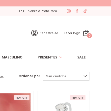
Blog
Sobre a Prata Rara
Cadastre-se
|
Fazer login
0
MASCULINO
PRESENTES
SALE
Ordenar por
tos
67
%
OFF
45
%
OFF