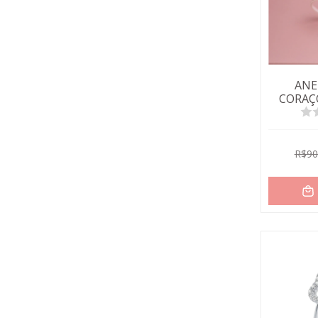
ANE
CORAÇ
R$90