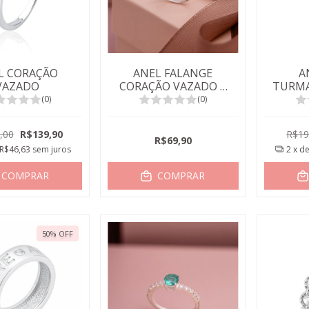
L CORAÇÃO
ANEL FALANGE
A
VAZADO
CORAÇÃO VAZADO E
TURMA
PONTO DE LUZ
(0)
(0)
,00
R$139,90
R$19
R$69,90
R$46,63
sem juros
2
x d
COMPRAR
COMPRAR
50
%
OFF