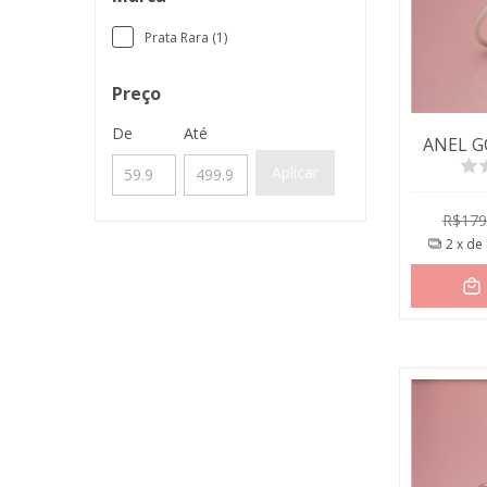
Prata Rara (1)
Preço
De
Até
ANEL G
Aplicar
R$179
2
x de