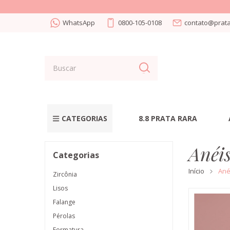
WhatsApp
0800-105-0108
contato@prata
CATEGORIAS
8.8 PRATA RARA
Anéi
Categorias
Início
Ané
Zircônia
Lisos
Falange
Pérolas
Formatura