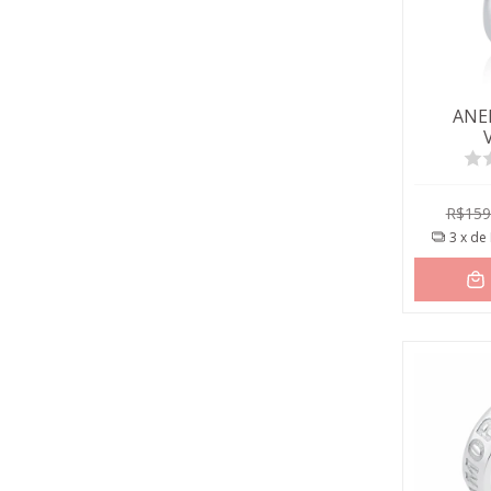
ANE
R$159
3
x de