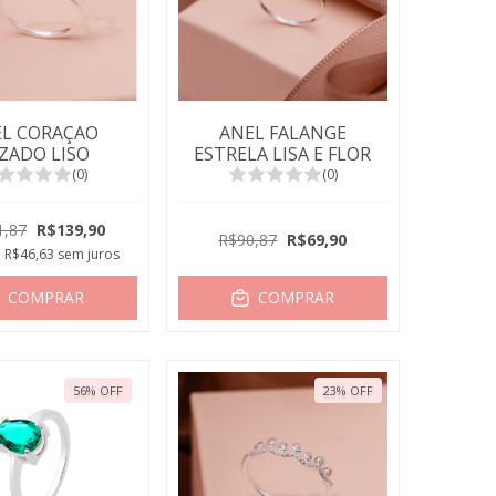
L CORAÇAO
ANEL FALANGE
ZADO LISO
ESTRELA LISA E FLOR
(0)
(0)
1,87
R$139,90
R$90,87
R$69,90
e
R$46,63
sem juros
COMPRAR
COMPRAR
56
%
OFF
23
%
OFF