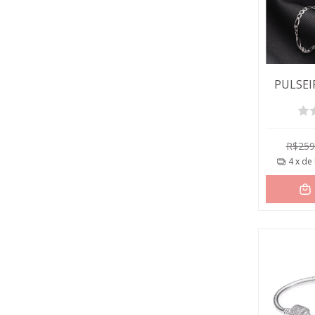
PULSEI
R$259
4
x de