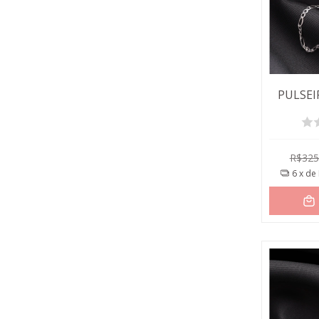
PULSEI
R$325
6
x de