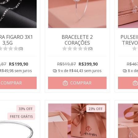
RA FIGARO 3X1
BRACELETE 2
PULSEI
3,5G
CORAÇÕES
TREVO
(0)
(0)
,87
R$199,90
R$519,87
R$399,90
R$46
R$49,98
sem juros
9
x de
R$44,43
sem juros
8
x d
COMPRAR
COMPRAR
33
%
OFF
23
%
OFF
FRETE GRÁTIS