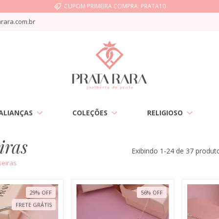
CUPOM PRIMEIRA COMPRA: PRATA10
rara.com.br
ALIANÇAS
COLEÇÕES
RELIGIOSO
iras
Exibindo 1-24 de 37 produt
seiras
29
%
OFF
56
%
OFF
FRETE GRÁTIS