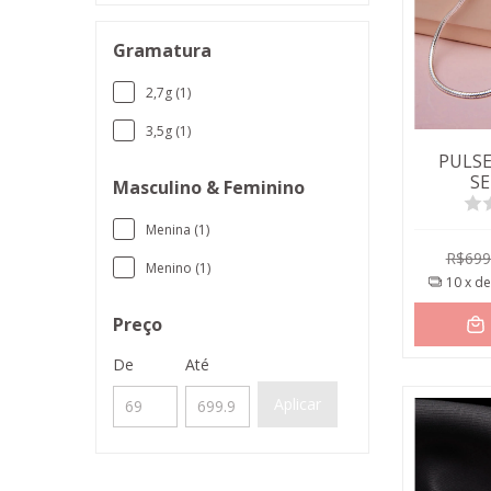
Gramatura
2,7g (1)
3,5g (1)
PULSE
S
Masculino & Feminino
Menina (1)
R$699
Menino (1)
10
x d
Preço
De
Até
Aplicar