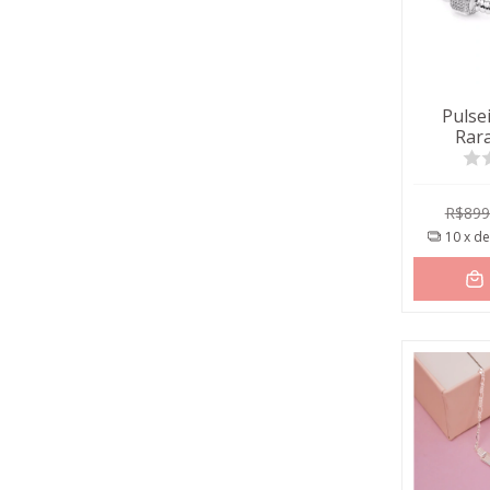
Pulsei
Rara
C
R$899
10
x d