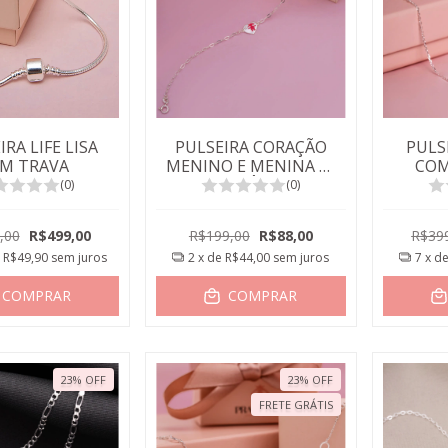
IRA LIFE LISA
PULSEIRA CORAÇÃO
PULS
EM TRAVA
MENINO E MENINA C/
COM
ZIRCÔNIA
(0)
(0)
,00
R$499,00
R$199,00
R$88,00
R$39
e
R$49,90
sem juros
2
x de
R$44,00
sem juros
7
x d
COMPRAR
COMPRAR
23
%
OFF
23
%
OFF
FRETE GRÁTIS