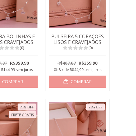
RA BOLINHAS E
PULSEIRA 5 CORAÇÕES
S CRAVEJADOS
LISOS E CRAVEJADOS
(0)
(0)
7,87
R$359,90
R$467,87
R$359,90
e
R$44,99
sem juros
8
x de
R$44,99
sem juros
COMPRAR
COMPRAR
23
%
OFF
23
%
OFF
FRETE GRÁTIS