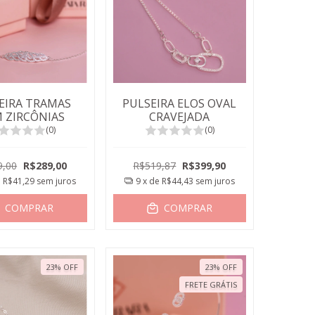
EIRA TRAMAS
PULSEIRA ELOS OVAL
 ZIRCÔNIAS
CRAVEJADA
(0)
(0)
9,00
R$289,00
R$519,87
R$399,90
e
R$41,29
sem juros
9
x de
R$44,43
sem juros
COMPRAR
COMPRAR
23
%
OFF
23
%
OFF
FRETE GRÁTIS