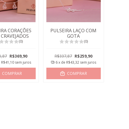
IRA CORAÇÕES
PULSEIRA LAÇO COM
 CRAVEJADOS
GOTA
(0)
(0)
0,87
R$369,90
R$337,87
R$259,90
e
R$41,10
sem juros
6
x de
R$43,32
sem juros
COMPRAR
COMPRAR