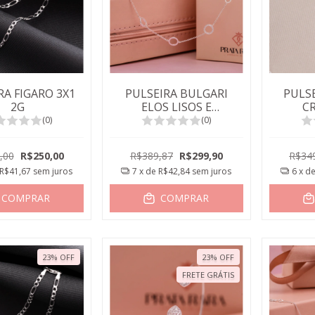
RA FIGARO 3X1
PULSEIRA BULGARI
PULSE
2G
ELOS LISOS E
C
CRAVEJADOS
(0)
(0)
,00
R$250,00
R$389,87
R$299,90
R$34
R$41,67
sem juros
7
x de
R$42,84
sem juros
6
x d
COMPRAR
COMPRAR
23
%
OFF
23
%
OFF
FRETE GRÁTIS