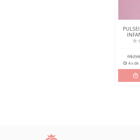
PULSE
INFA
R$258
4
x de