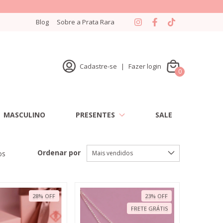
Blog
Sobre a Prata Rara
Cadastre-se
|
Fazer login
0
MASCULINO
PRESENTES
SALE
Ordenar por
os
28
%
OFF
23
%
OFF
FRETE GRÁTIS