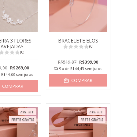
IRA 3 FLORES
BRACELETE ELOS
RAVEJADAS
(0)
(0)
R$519,87
R$399,90
9,00
R$269,00
9
x de
R$44,43
sem juros
e
R$44,83
sem juros
COMPRAR
COMPRAR
23
%
OFF
23
%
OFF
FRETE GRÁTIS
FRETE GRÁTIS