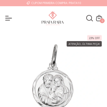
CUPOM PRIMEIRA COMPRA: PRATA10
0
23
%
OFF
ATENÇÃO, ÚLTIMA PEÇA!