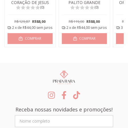
CORAÇÃO DE JESUS
PALITO GRANDE
ORE
(0)
(0)
R$129,87
R$88,00
R$119,00
R$88,00
R$1
2
x de
R$44,00
sem juros
2
x de
R$44,00
sem juros
3
x 
COMPRAR
COMPRAR
Receba nossas novidades e promoções!