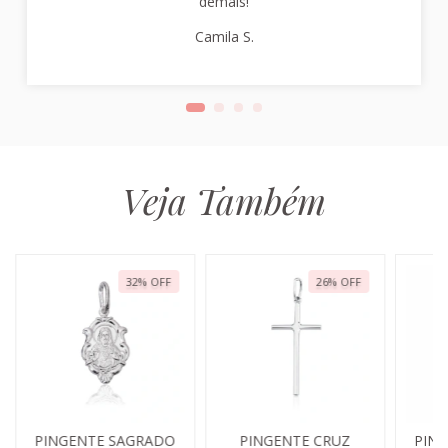
demais!
Camila S.
Veja Também
32
%
OFF
26
%
OFF
PINGENTE SAGRADO
PINGENTE CRUZ
PIN